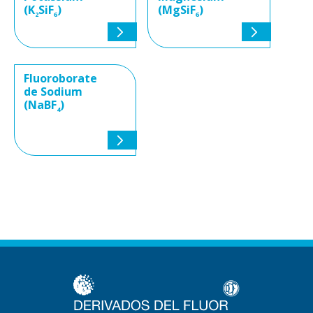
(K
SiF
)
(MgSiF
)
2
6
6
Fluoroborate
de Sodium
(NaBF
)
4