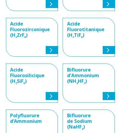
Acide
Acide
Fluorozirconique
Fluorotitanique
(H
ZrF
)
(H
TiF
)
2
6
2
6
Acide
Bifluorure
Fluorosilicique
d'Ammonium
(H
SiF
)
(NH
HF
)
2
6
4
2
Polyfluorure
Bifluorure
d’Ammonium
de Sodium
(NaHF
)
2