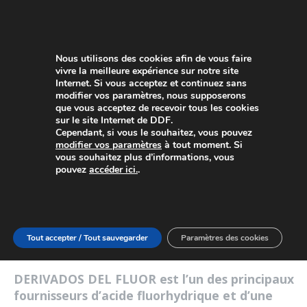
Nous utilisons des cookies afin de vous faire
vivre la meilleure expérience sur notre site
Internet. Si vous acceptez et continuez sans
modifier vos paramètres, nous supposerons
que vous acceptez de recevoir tous les cookies
sur le site Internet de DDF.
Cependant, si vous le souhaitez, vous pouvez
PRODUITS
modifier vos paramètres
à tout moment. Si
Fluoroborate de
vous souhaitez plus d’informations, vous
pouvez
accéder ici.
.
Sodium
(NaBF
)
4
Tout accepter / Tout sauvegarder
Paramètres des cookies
DERIVADOS DEL FLUOR est l’un des principaux
fournisseurs d’acide fluorhydrique et d’une