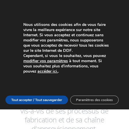
Nous utilisons des cookies afin de vous faire
vivre la meilleure expérience sur notre site
Internet. Si vous acceptez et continuez sans
modifier vos paramètres, nous supposerons
que vous acceptez de recevoir tous les cookies
sur le site Internet de DDF.
Cependant, si vous le souhaitez, vous pouvez
NOS VALEURS
modifier vos paramètres
à tout moment. Si
vous souhaitez plus d’informations, vous
pouvez
accéder ici.
.
DERIVADOS DEL FLUOR s’engage
fermement à maintenir une attitude
éthique, socialement et
environnementalement responsable
Tout accepter / Tout sauvegarder
Paramètres des cookies
vis-à-vis de ses processus de
fabrication et de sa chaîne
d’approvisionnement.