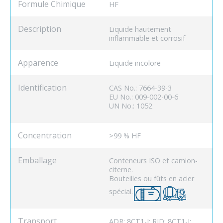
Formule Chimique
HF
Description
Liquide hautement
inflammable et corrosif
Apparence
Liquide incolore
Identification
CAS No.: 7664-39-3
EU No.: 009-002-00-6
UN No.: 1052
Concentration
>99 % HF
Emballage
Conteneurs ISO et camion-
citerne.
Bouteilles ou fûts en acier
spécial.
Transport
ADR: 8CT1-I; RID: 8CT1-I;