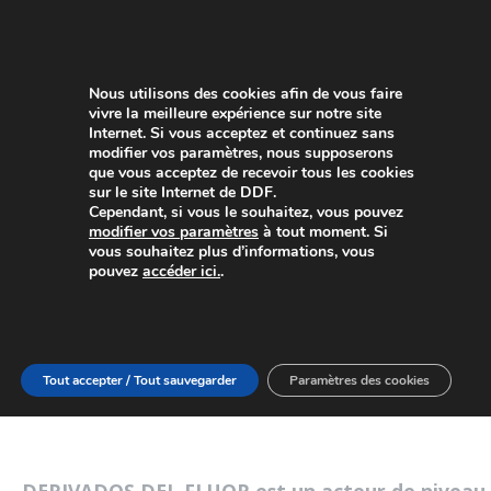
Nous utilisons des cookies afin de vous faire
vivre la meilleure expérience sur notre site
Internet. Si vous acceptez et continuez sans
modifier vos paramètres, nous supposerons
que vous acceptez de recevoir tous les cookies
sur le site Internet de DDF.
Cependant, si vous le souhaitez, vous pouvez
PRODUITS
modifier vos paramètres
à tout moment. Si
Acide
vous souhaitez plus d’informations, vous
pouvez
accéder ici.
.
Fluorhydrique
Anhydre (AHF)
Tout accepter / Tout sauvegarder
Paramètres des cookies
DERIVADOS DEL FLUOR est un acteur de niveau